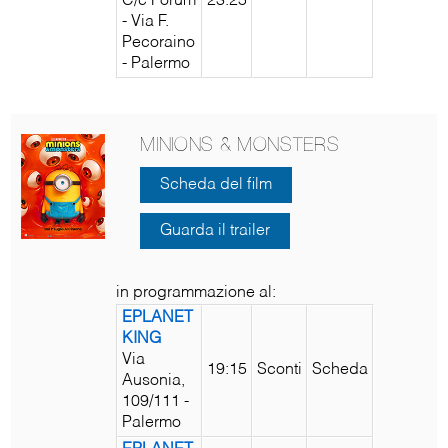
C/c Forum
23:25
- Via F.
Pecoraino
- Palermo
MINIONS & MONSTERS
Scheda del film
Guarda il trailer
in programmazione al:
EPLANET
KING
Via
19:15
Sconti
Scheda
Ausonia,
109/111 -
Palermo