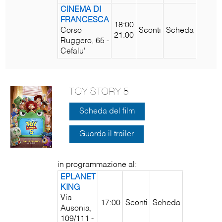
CINEMA DI
FRANCESCA
18:00
Corso
Sconti
Scheda
21:00
Ruggero, 65 -
Cefalu'
TOY STORY 5
Scheda del film
Guarda il trailer
in programmazione al:
EPLANET
KING
Via
17:00
Sconti
Scheda
Ausonia,
109/111 -