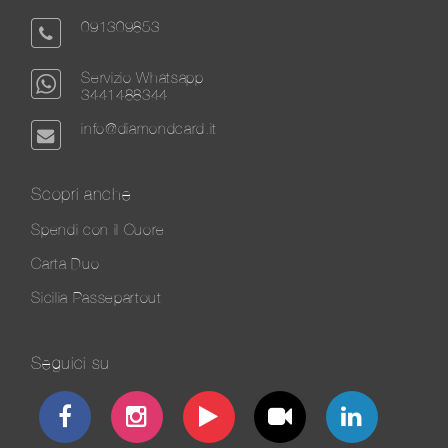
091309853
Servizio Whatsapp
3441488344
info@diamondcard.it
Scopri anche
Spendi con il Cuore
Carta Duo
Sicilia Passepartout
Seguici su