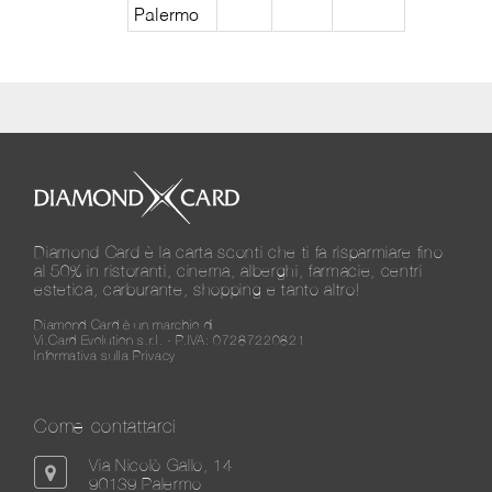
Palermo
Diamond Card è la carta sconti che ti fa risparmiare fino
al 50% in ristoranti, cinema, alberghi, farmacie, centri
estetica, carburante, shopping e tanto altro!
Diamond Card è un marchio di
Vi.Card Evolution s.r.l. - P.IVA: 07287220821
Informativa sulla Privacy
Come contattarci
Via Nicolò Gallo, 14
90139 Palermo