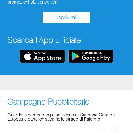
promozioni più convenienti.
TOY STORY 5
Scarica l'App ufficiale
Jessie è terrorizzata che la sua bambina, Bonnie, la
abbandoni come avevano fatto a suo tempo l'amata
Jennifer e poi Andy, perché quando i bambini crescono
accantonano i giocattoli che avevano "da piccoli". Ma
adesso è arrivata una nuova, inattesa rivale: la tecnologia,
che attraverso mille...
Visualizza tutti i film e i cinema convenzionati
Campagne Pubblicitarie
Guarda le campagne pubblicitarie di Diamond Card su
autobus e cartellonistica nelle strade di Palermo