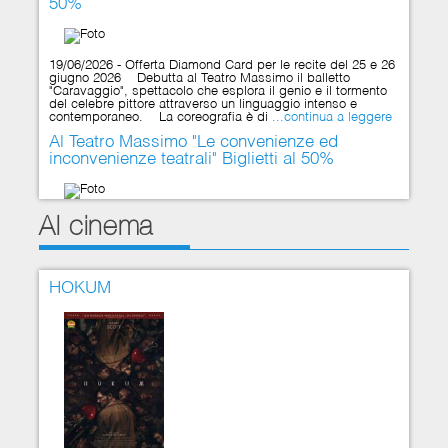
50%
19/06/2026 - Offerta Diamond Card per le recite del 25 e 26
giugno 2026 Debutta al Teatro Massimo il balletto
"Caravaggio", spettacolo che esplora il genio e il tormento
del celebre pittore attraverso un linguaggio intenso e
contemporaneo. La coreografia è di
...continua a leggere
Al Teatro Massimo "Le convenienze ed
inconvenienze teatrali" Biglietti al 50%
Al cinema
27/04/2026 - Al Teatro Massimo di Palermo, martedì 28 e
giovedì 30 aprile 2026 con tariffe ridotte del 50%, uno dei
titoli più esilaranti e dissacranti del repertorio buffo "Le
convenienze ed inconvenienze teatrali," di Gaetano
Donizetti. Un'opera che
...continua a leggere
HOKUM
Cartone Cialde in omaggio da Regina Carola
Caffè
06/02/2026 - Da Regina Carola Caffè ogni 4 cartoni da 80
cialde Pop Caffè Intenso Piacere (Espresso Made in Italy),
1 cartone in omaggio. Singolo cartone da 80 cialde a 11€
invece di 13€. Consegna a domicilio gratuita Regina
Carola Caffè Via Dante
...continua a leggere