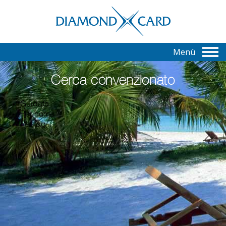
Menù
Cerca convenzionato
Guidata
Per nome
Per tag