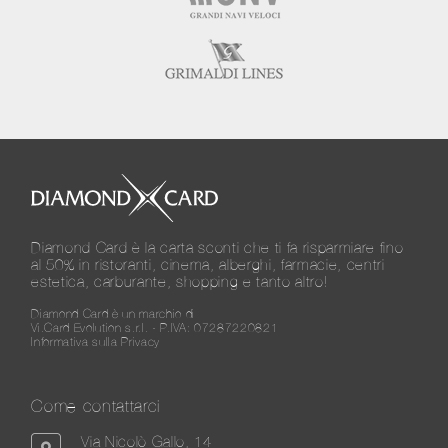
Diamond Card è la carta sconti che ti fa risparmiare fino
al 50% in ristoranti, cinema, alberghi, farmacie, centri
estetica, carburante, shopping e tanto altro!
Diamond Card è un marchio di
Vi.Card Evolution s.r.l. - P.IVA: 07287220821
Informativa sulla Privacy
Come contattarci
Via Nicolò Gallo, 14