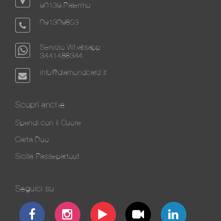
90139 Palermo
091309853
Servizio Whatsapp
3441488344
info@diamondcard.it
Scopri anche
Spendi con il Cuore
Carta Duo
Sicilia Passepartout
Seguici su