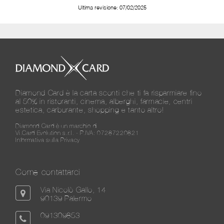
Ultima revisione: 07/02/2025
Diamond Card è la carta sconti che ti fa risparmiare fino
al 50% in ristoranti, cinema, alberghi, farmacie, centri
estetica, carburante, shopping e tanto altro!
Diamond Card è un marchio di
Vi.Card Evolution s.r.l. - P.IVA: 07287220821
Informativa sulla Privacy
Come contattarci
Via Nicolò Gallo, 14
90139 Palermo
091309853