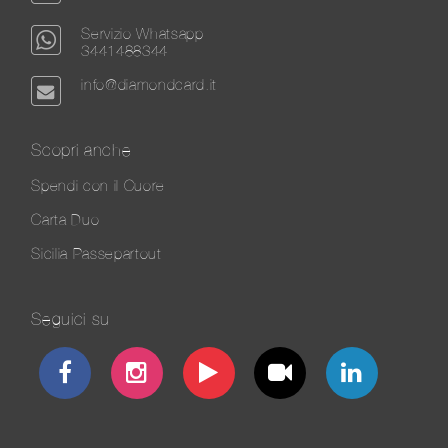
Servizio Whatsapp
3441488344
info@diamondcard.it
Scopri anche
Spendi con il Cuore
Carta Duo
Sicilia Passepartout
Seguici su