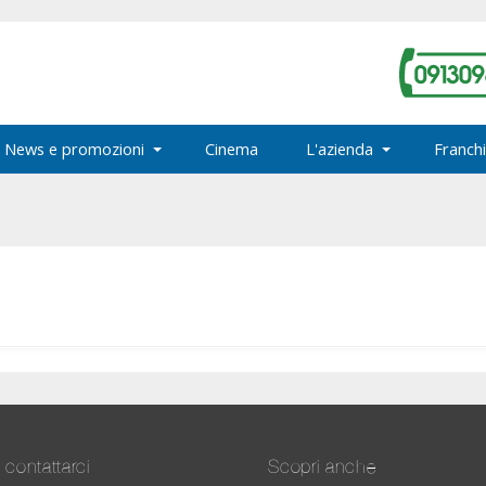
News e promozioni
Cinema
L'azienda
Franchi
contattarci
Scopri anche