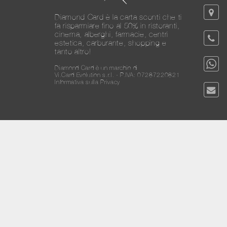
Diamond Card è la carta sconti che ti
fa risparmiare fino al 50% in ristoranti,
cinema, alberghi, farmacie, centri
estetica, carburante, shopping e
tanto altro!
Diamond Card è un marchio di
Vi.Card Evolution s.r.l. - P.IVA: 07287220821
Informativa sulla Privacy