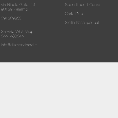
Via Nicolò Gallo, 14
Spendi con il Cuore
90139 Palermo
Carta Duo
091309853
Sicilia Passepartout
Servizio Whatsapp
3441488344
info@diamondcard.it