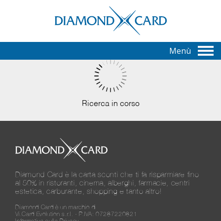
Menù
Ricerca in corso
Diamond Card è la carta sconti che ti fa risparmiare fino
al 50% in ristoranti, cinema, alberghi, farmacie, centri
estetica, carburante, shopping e tanto altro!
Diamond Card è un marchio di
Vi.Card Evolution s.r.l. - P.IVA: 07287220821
Informativa sulla Privacy