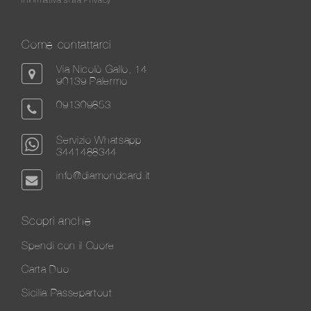
Come contattarci
Via Nicolò Gallo, 14
90139 Palermo
091309853
Servizio Whatsapp
3441488344
info@diamondcard.it
Scopri anche
Spendi con il Cuore
Carta Duo
Sicilia Passepartout