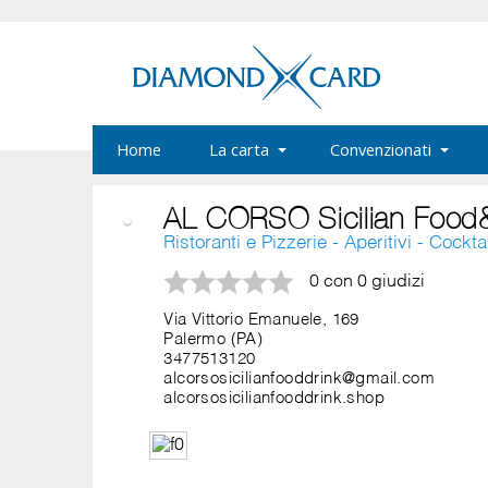
Home
La carta
Convenzionati
AL CORSO Sicilian Food
Ristoranti e Pizzerie - Aperitivi - Cockta
0 con 0 giudizi
Via Vittorio Emanuele, 169
Palermo (PA)
3477513120
alcorsosicilianfooddrink@gmail.com
alcorsosicilianfooddrink.shop