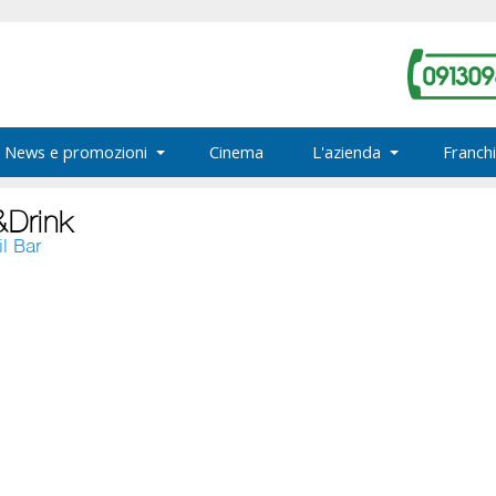
News e promozioni
Cinema
L'azienda
Franchi
&Drink
il Bar