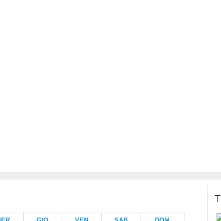
T
MER
GIO
VEN
SAB
DOM