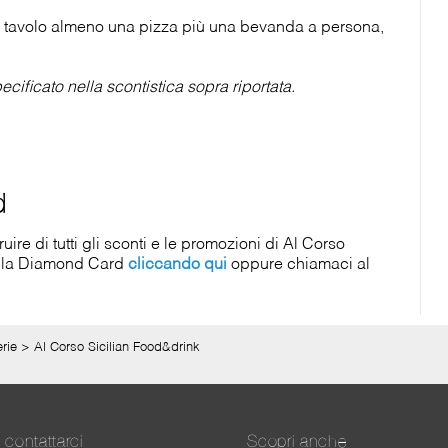
tavolo almeno una pizza più una bevanda a persona,
cificato nella scontistica sopra riportata.
d
re di tutti gli sconti e le promozioni di Al Corso
o la Diamond Card
cliccando qui
oppure chiamaci al
erie
>
Al Corso Sicilian Food&drink
contattarci
Scopri anche