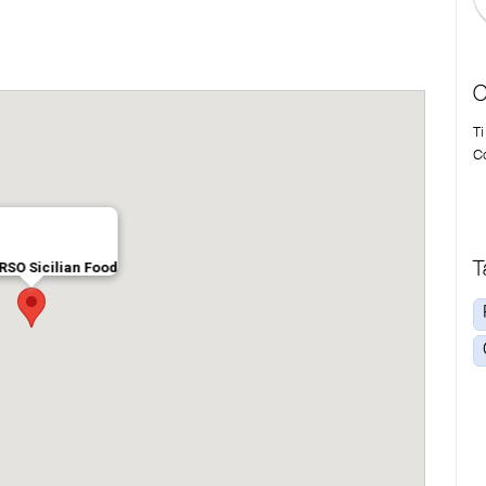
C
T
Co
T