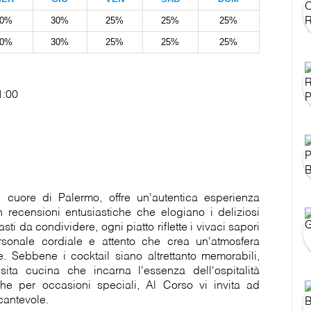
30%
30%
25%
25%
25%
30%
30%
25%
25%
25%
01:00
l cuore di Palermo, offre un'autentica esperienza
on recensioni entusiastiche che elogiano i deliziosi
sti da condividere, ogni piatto riflette i vivaci sapori
ersonale cordiale e attento che crea un'atmosfera
. Sebbene i cocktail siano altrettanto memorabili,
isita cucina che incarna l'essenza dell'ospitalità
che per occasioni speciali, Al Corso vi invita ad
cantevole.