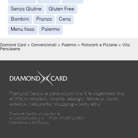
Senza Glutine
Gluten Free
Bambini
Pranzo
Cena
Menu fisso
Palermo
Diamond Card
>
Convenzionati
>
Palermo
>
Ristoranti e Pizzerie
>
Villa
Pensabene
Diamond Card è la carta sconti che ti fa risparmiare fino
al 50% in ristoranti, cinema, alberghi, farmacie, centri
estetica, carburante, shopping e tanto altro!
Diamond Card è un marchio di
Vi.Card Evolution s.r.l. - P.IVA: 07287220821
Informativa sulla Privacy