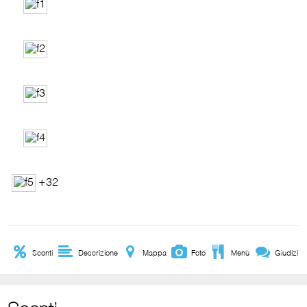
+32
Sconti
Descrizione
Mappa
Foto
Menù
Giudizi