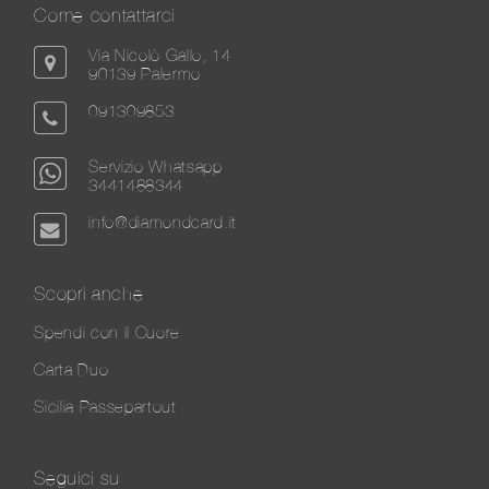
Come contattarci
Via Nicolò Gallo, 14
90139 Palermo
091309853
Servizio Whatsapp
3441488344
info@diamondcard.it
Scopri anche
Spendi con il Cuore
Carta Duo
Sicilia Passepartout
Seguici su