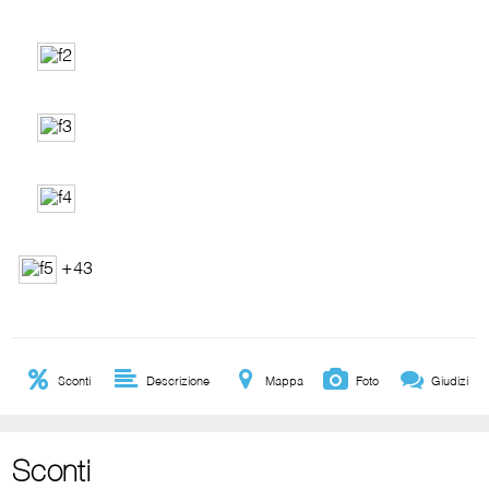
+43
Sconti
Descrizione
Mappa
Foto
Giudizi
Sconti