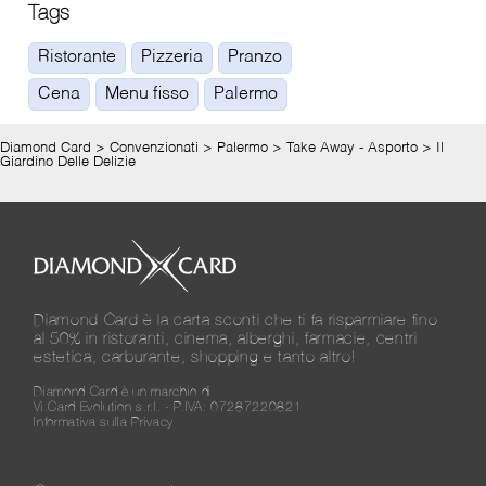
Tags
Ristorante
Pizzeria
Pranzo
Cena
Menu fisso
Palermo
Diamond Card
>
Convenzionati
>
Palermo
>
Take Away - Asporto
>
Il
Giardino Delle Delizie
Diamond Card è la carta sconti che ti fa risparmiare fino
al 50% in ristoranti, cinema, alberghi, farmacie, centri
estetica, carburante, shopping e tanto altro!
Diamond Card è un marchio di
Vi.Card Evolution s.r.l. - P.IVA: 07287220821
Informativa sulla Privacy