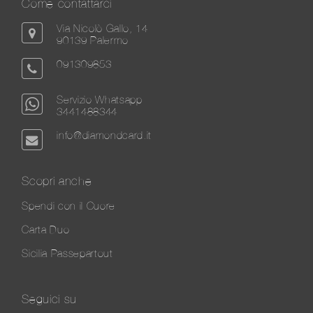
Come contattarci
Via Nicolò Gallo, 14
90139 Palermo
091309853
Servizio Whatsapp
3441488344
info@diamondcard.it
Scopri anche
Spendi con il Cuore
Carta Duo
Sicilia Passepartout
Seguici su