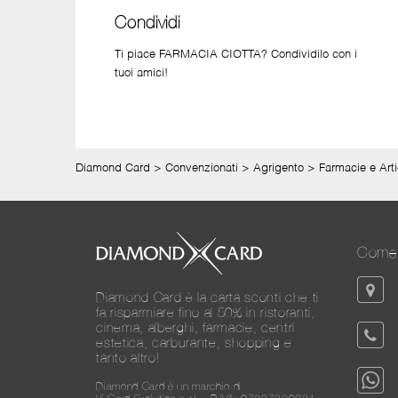
Condividi
Ti piace FARMACIA CIOTTA? Condividilo con i
tuoi amici!
Diamond Card
>
Convenzionati
>
Agrigento
>
Farmacie e Arti
Come 
Diamond Card è la carta sconti che ti
fa risparmiare fino al 50% in ristoranti,
cinema, alberghi, farmacie, centri
estetica, carburante, shopping e
tanto altro!
Diamond Card è un marchio di