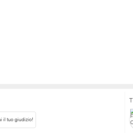
T
 il tuo giudizio!