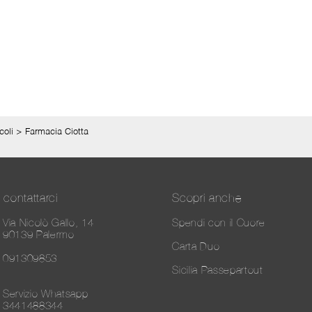
coli
>
Farmacia Ciotta
contattarci
Scopri anche
Via Nicolò Gallo, 14
Spendi con il Cuore
90139 Palermo
Carta Duo
091309853
Sicilia Passepartout
Servizio Whatsapp
3441488344