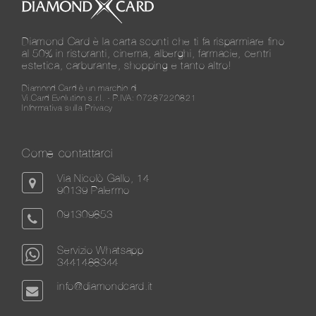
Diamond Card è la carta sconti che ti fa risparmiare fino
al 50% in ristoranti, cinema, alberghi, farmacie, centri
estetica, carburante, shopping e tanto altro!
Diamond Card è un marchio di
Vi.Card Evolution s.r.l. - P.IVA: 07287220821
Informativa sulla Privacy
Come contattarci
Via Nicolò Gallo, 14
90139 Palermo
091309853
Servizio Whatsapp
3441488344
info@diamondcard.it