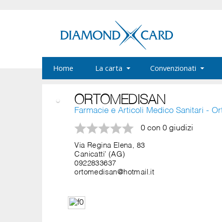
Home
La carta
Convenzionati
ORTOMEDISAN
Farmacie e Articoli Medico Sanitari - O
0 con 0 giudizi
Via Regina Elena, 83
Canicatti' (AG)
0922833637
ortomedisan@hotmail.it