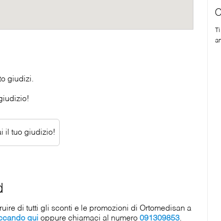
C
T
a
o giudizi.
giudizio!
 il tuo giudizio!
d
re di tutti gli sconti e le promozioni di Ortomedisan a
iccando qui
oppure chiamaci al numero
091309853
.