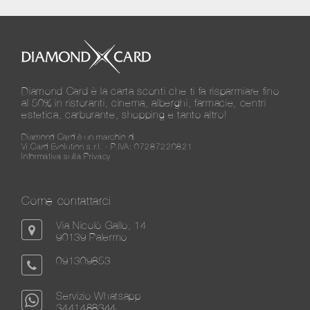
Diamond Card è la carta sconti che ti fa risparmiare fino
al 50% in ristoranti, cinema, alberghi, farmacie, centri
estetica, carburante, shopping e tanto altro!
Diamond Card è un marchio di
Vi.Card Evolution s.r.l. - P.IVA: 07287220821
Informativa sulla Privacy
Come contattarci
Via Nicolò Gallo, 14
90139 Palermo
091309853
Servizio Whatsapp
3441488344