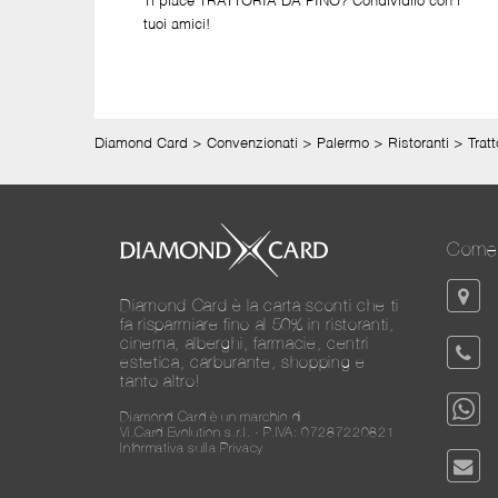
Ti piace TRATTORIA DA PINO? Condividilo con i
tuoi amici!
Diamond Card
>
Convenzionati
>
Palermo
>
Ristoranti
>
Trat
Come 
Diamond Card è la carta sconti che ti
fa risparmiare fino al 50% in ristoranti,
cinema, alberghi, farmacie, centri
estetica, carburante, shopping e
tanto altro!
Diamond Card è un marchio di
Vi.Card Evolution s.r.l. - P.IVA: 07287220821
Informativa sulla Privacy