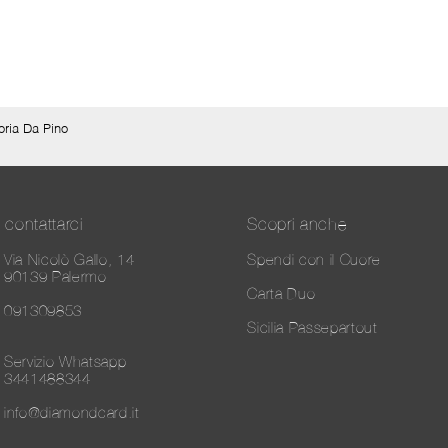
toria Da Pino
contattarci
Scopri anche
Via Nicolò Gallo, 14
Spendi con il Cuore
90139 Palermo
Carta Duo
091309853
Sicilia Passepartout
Servizio Whatsapp
3441488344
info@diamondcard.it