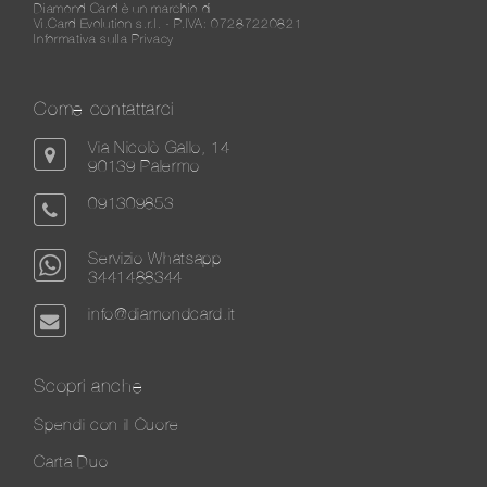
Diamond Card è un marchio di
Vi.Card Evolution s.r.l. - P.IVA: 07287220821
Informativa sulla Privacy
Come contattarci
Via Nicolò Gallo, 14
90139 Palermo
091309853
Servizio Whatsapp
3441488344
info@diamondcard.it
Scopri anche
Spendi con il Cuore
Carta Duo