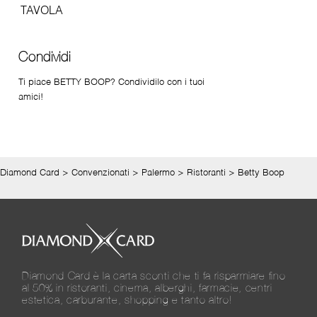
Condividi
Ti piace BETTY BOOP? Condividilo con i tuoi
amici!
Diamond Card
>
Convenzionati
>
Palermo
>
Ristoranti
>
Betty Boop
Diamond Card è la carta sconti che ti fa risparmiare fino
al 50% in ristoranti, cinema, alberghi, farmacie, centri
estetica, carburante, shopping e tanto altro!