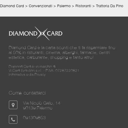
Diamond Card
>
Convenzionati
>
Palermo
>
Ristoranti
>
Trattoria Da Pino
Diamond Card è la carta sconti che ti fa risparmiare fino
al 50% in ristoranti, cinema, alberghi, farmacie, centri
estetica, carburante, shopping e tanto altro!
Diamond Card è un marchio di
Vi.Card Evolution s.r.l. - P.IVA: 07287220821
Informativa sulla Privacy
Come contattarci
Via Nicolò Gallo, 14
90139 Palermo
091309853