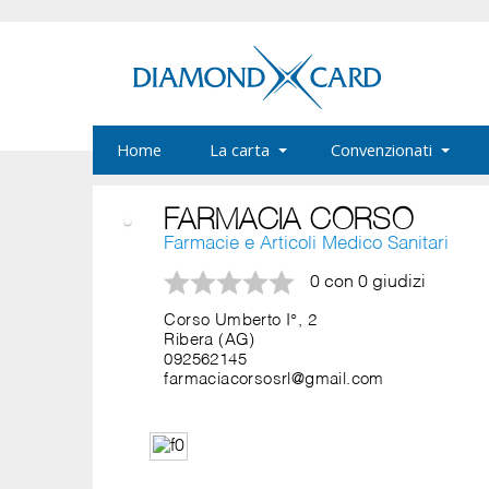
Home
La carta
Convenzionati
FARMACIA CORSO
Farmacie e Articoli Medico Sanitari
0 con 0 giudizi
Corso Umberto I°, 2
Ribera (AG)
092562145
farmaciacorsosrl@gmail.com