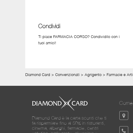
Condividi
Ti piace FARMACIA CORSO? Condividilo con i
tuoi amici!
Diamond Card
>
Convenzionati
>
Agrigento
>
Farmacie e Arti
Come 
Diamond Card è la carta sconti che ti
fa risparmiare fino al 50% in ristoranti,
cinema, alberghi, farmacie, centri