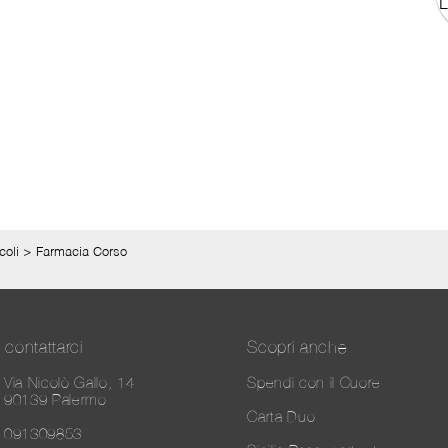
coli
>
Farmacia Corso
contattarci
Scopri anche
Via Nicolò Gallo, 14
Spendi con il Cuore
90139 Palermo
Carta Duo
091309853