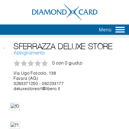
Menù
SFERRAZZA DELUXE STORE
Abbigliamento
0 con 0 giudizi
Via Ugo Foscolo, 138
Favara (AG)
3283371250
-
092233177
deluxestoresrl@libero.it