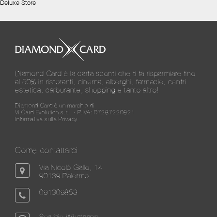
Deluxe Store
Diamond Card è la carta sconti che ti fa risparmiare fino
al 50% in ristoranti, cinema, alberghi, farmacie, centri
estetica, carburante, shopping e tanto altro!
Diamond Card è un marchio di
Vi.Card Evolution s.r.l. - P.IVA: 07287220821
Informativa sulla Privacy
Come contattarci
Via Nicolò Gallo, 14
90139 Palermo
091309853
Servizio Whatsapp