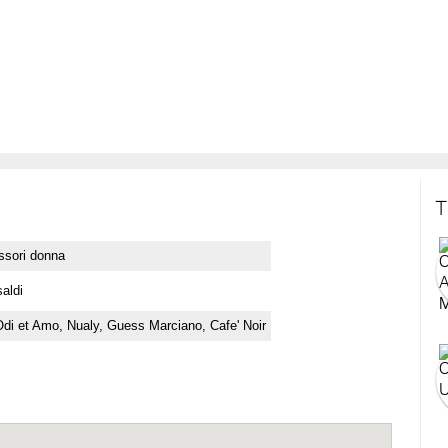
T
ssori donna
saldi
Odi et Amo, Nualy, Guess Marciano, Cafe' Noir