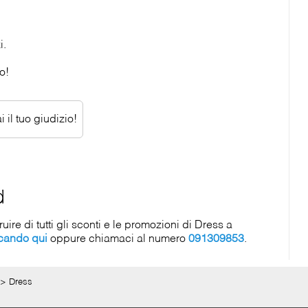
i.
o!
 il tuo giudizio!
d
re di tutti gli sconti e le promozioni di Dress a
ccando qui
oppure chiamaci al numero
091309853
.
>
Dress