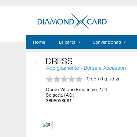
Home
La carta
Convenzionati
DRESS
Abbigliamento - Borse e Accessori
0 con 0 giudizi
Corso Vittorio Emanuele, 124
Sciacca (AG)
3898058661