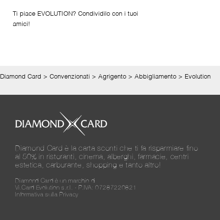
Ti piace EVOLUTION? Condividilo con i tuoi
amici!
Diamond Card
>
Convenzionati
>
Agrigento
>
Abbigliamento
>
Evolution
Diamond Card è la carta sconti che ti fa risparmiare fino
al 50% in ristoranti, cinema, alberghi, farmacie, centri
estetica, carburante, shopping e tanto altro!
Diamond Card è un marchio di
Vi.Card Evolution s.r.l. - P.IVA: 07287220821
Informativa sulla Privacy