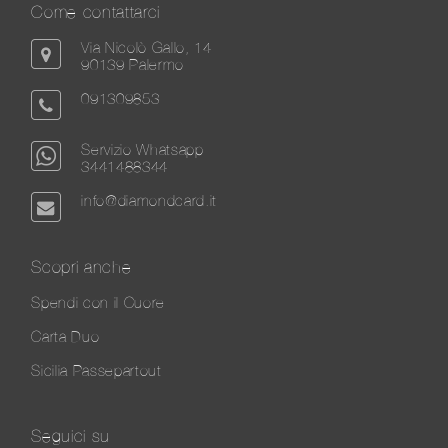
Come contattarci
Via Nicolò Gallo, 14
90139 Palermo
091309853
Servizio Whatsapp
3441488344
info@diamondcard.it
Scopri anche
Spendi con il Cuore
Carta Duo
Sicilia Passepartout
Seguici su