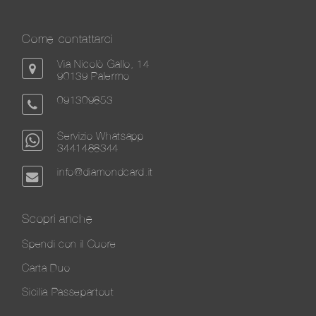
Come contattarci
Via Nicolò Gallo, 14
90139 Palermo
091309853
Servizio Whatsapp
3441488344
info@diamondcard.it
Scopri anche
Spendi con il Cuore
Carta Duo
Sicilia Passepartout