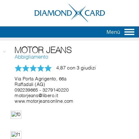
Menù
MOTOR JEANS
Abbigliamento
4,87 con 3 giudizi
Via Porta Agrigento, 66a
Raffadali (AG)
092239665
-
3279140220
motorjeans@libero.it
www.motorjeansonline.com