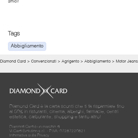
amici!
Tags
Abbigliamento
Diamond Card
>
Convenzionati
>
Agrigento
>
Abbigliamento
>
Motor Jeans
Diamond Card è la carta sconti che ti fa risparmiare fino
al 50% in ristoranti, cinema, alberghi, farmacie, centri
estetica, carburante, shopping e tanto altro!
Diamond Card è un marchio di
Vi.Card Evolution s.r.l. - P.IVA: 07287220821
Informativa sulla Privacy