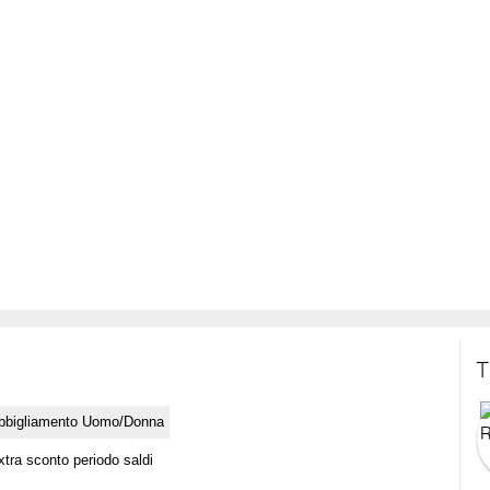
T
bbigliamento Uomo/Donna
xtra sconto periodo saldi