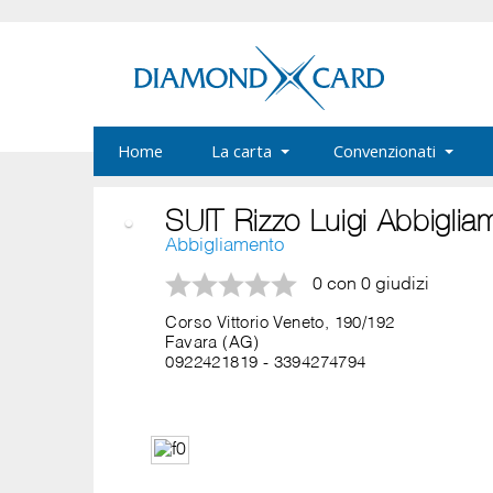
Home
La carta
Convenzionati
SUIT Rizzo Luigi Abbiglia
Abbigliamento
0 con 0 giudizi
Corso Vittorio Veneto, 190/192
Favara (AG)
0922421819
-
3394274794