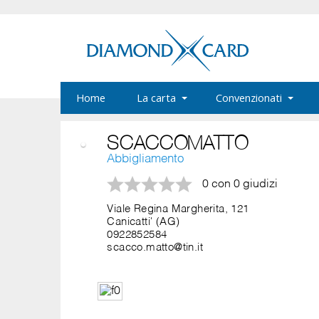
Home
La carta
Convenzionati
SCACCOMATTO
Abbigliamento
0 con 0 giudizi
Viale Regina Margherita, 121
Canicatti' (AG)
0922852584
scacco.matto@tin.it