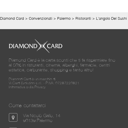
Diamond Card
>
Convenzionati
>
Palermo
>
Ristoranti
>
L'angolo Del Sushi
Diamond Card è la carta sconti che ti fa risparmiare fino
al 50% in ristoranti, cinema, alberghi, farmacie, centri
estetica, carburante, shopping e tanto altro!
Diamond Card è un marchio di
Vi.Card Evolution s.r.l. - P.IVA: 07287220821
Informativa sulla Privacy
Come contattarci
Via Nicolò Gallo, 14
90139 Palermo