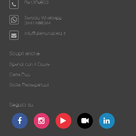
091309853
Servizio Whatsapp
3441488344
info@diamondcard.it
Scopri anche
Spendi con il Cuore
Carta Duo
Sicilia Passepartout
Seguici su