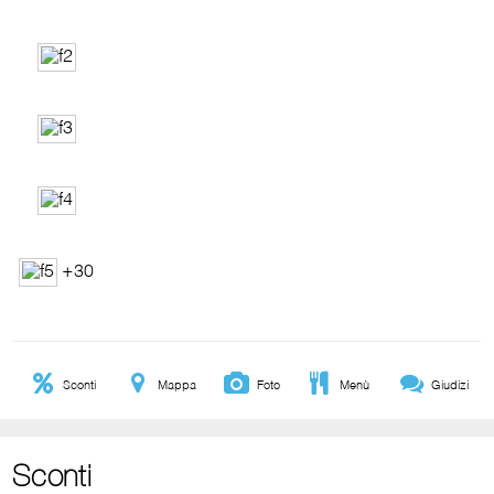
+30
Sconti
Mappa
Foto
Menù
Giudizi
Sconti