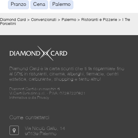
Pranzo
Cena
Palermo
Diamond Card
>
Convenzionati
>
Palermo
>
Ristoranti e Pizzerie
>
I Tre
Porcellini
Diamond Card è la carta sconti che ti fa risparmiare fino
al 50% in ristoranti, cinema, alberghi, farmacie, centri
estetica, carburante, shopping e tanto altro!
Diamond Card è un marchio di
Vi.Card Evolution s.r.l. - P.IVA: 07287220821
Informativa sulla Privacy
Come contattarci
Via Nicolò Gallo, 14
90139 Palermo