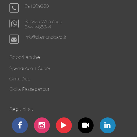
091309853
Servizio Whatsapp
3441488344
info@diamondcard.it
Scopri anche
Spendi con il Cuore
Carta Duo
Sicilia Passepartout
Seguici su