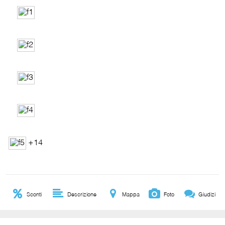
+14
Sconti
Descrizione
Mappa
Foto
Giudizi