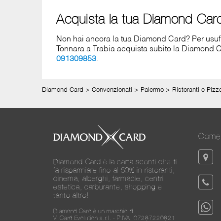
Acquista la tua Diamond Car
Non hai ancora la tua Diamond Card? Per usufrui
Tonnara a Trabia acquista subito la Diamond
091309853
.
Diamond Card
>
Convenzionati
>
Palermo
>
Ristoranti e Pizz
Come 
Diamond Card è la carta sconti che ti
fa risparmiare fino al 50% in ristoranti,
cinema, alberghi, farmacie, centri
estetica, carburante, shopping e
tanto altro!
Diamond Card è un marchio di
Vi.Card Evolution s.r.l. - P.IVA: 07287220821