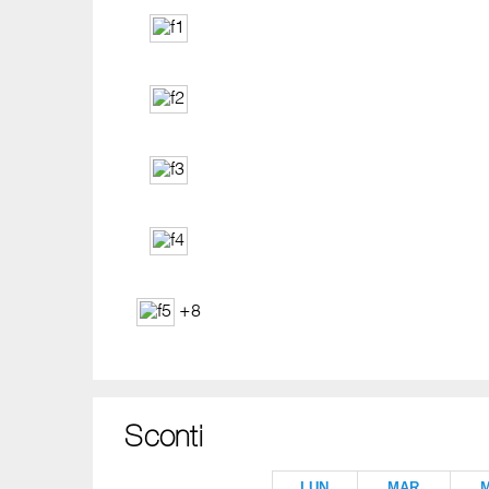
+8
Sconti
LUN
MAR