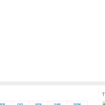
T
MER
GIO
VEN
SAB
DOM