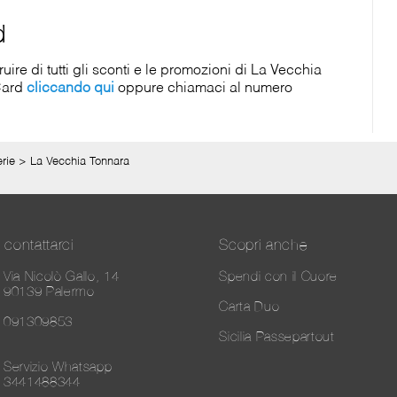
d
re di tutti gli sconti e le promozioni di La Vecchia
 Card
cliccando qui
oppure chiamaci al numero
erie
>
La Vecchia Tonnara
contattarci
Scopri anche
Via Nicolò Gallo, 14
Spendi con il Cuore
90139 Palermo
Carta Duo
091309853
Sicilia Passepartout
Servizio Whatsapp
3441488344