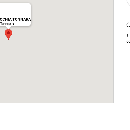
C
T
co