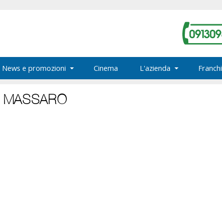
News e promozioni
Cinema
L'azienda
Franchi
IO MASSARO