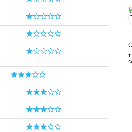
C
T
Co