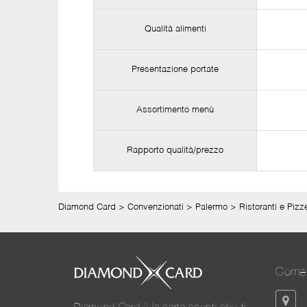
Qualità alimenti
Presentazione portate
Assortimento menù
Rapporto qualità/prezzo
Diamond Card
>
Convenzionati
>
Palermo
>
Ristoranti e Pizz
Come 
Diamond Card è la carta sconti che ti