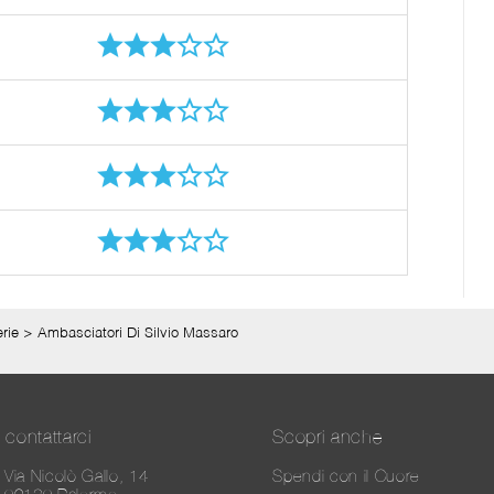
erie
>
Ambasciatori Di Silvio Massaro
contattarci
Scopri anche
Via Nicolò Gallo, 14
Spendi con il Cuore