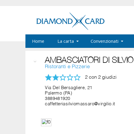
Home
La carta
Convenzionati
AMBASCIATORI DI SILV
Ristoranti e Pizzerie
2 con 2 giudizi
Via Del Bersagliere, 21
Palermo (PA)
3889481920
caffetteriasilviomassaro@virgilio.it