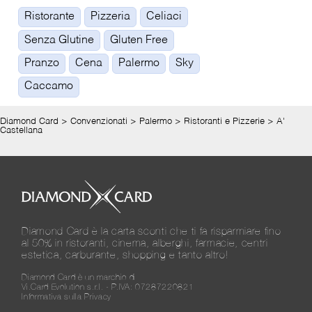
Ristorante
Pizzeria
Celiaci
Senza Glutine
Gluten Free
Pranzo
Cena
Palermo
Sky
Caccamo
Diamond Card
>
Convenzionati
>
Palermo
>
Ristoranti e Pizzerie
>
A'
Castellana
Diamond Card è la carta sconti che ti fa risparmiare fino
al 50% in ristoranti, cinema, alberghi, farmacie, centri
estetica, carburante, shopping e tanto altro!
Diamond Card è un marchio di
Vi.Card Evolution s.r.l. - P.IVA: 07287220821
Informativa sulla Privacy