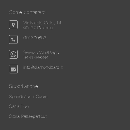
Come contattarci
Via Nicolò Gallo, 14
90139 Palermo
091309853
Servizio Whatsapp
3441488344
info@diamondcard.it
Scopri anche
Spendi con il Cuore
Carta Duo
Sicilia Passepartout