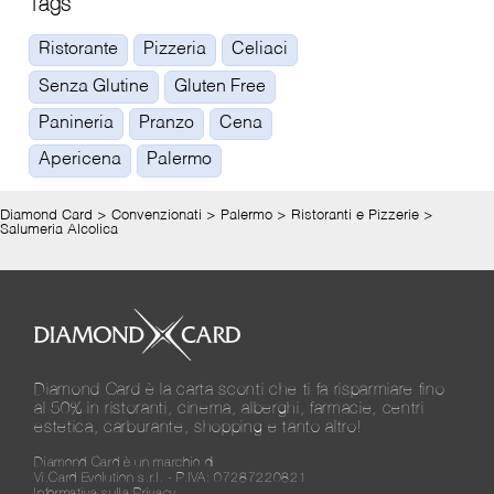
Tags
Ristorante
Pizzeria
Celiaci
Senza Glutine
Gluten Free
Panineria
Pranzo
Cena
Apericena
Palermo
Diamond Card
>
Convenzionati
>
Palermo
>
Ristoranti e Pizzerie
>
Salumeria Alcolica
Diamond Card è la carta sconti che ti fa risparmiare fino
al 50% in ristoranti, cinema, alberghi, farmacie, centri
estetica, carburante, shopping e tanto altro!
Diamond Card è un marchio di
Vi.Card Evolution s.r.l. - P.IVA: 07287220821
Informativa sulla Privacy