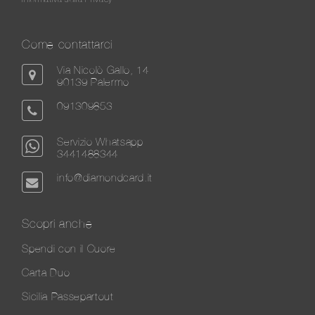
Come contattarci
Via Nicolò Gallo, 14
90139 Palermo
091309853
Servizio Whatsapp
3441488344
info@diamondcard.it
Scopri anche
Spendi con il Cuore
Carta Duo
Sicilia Passepartout