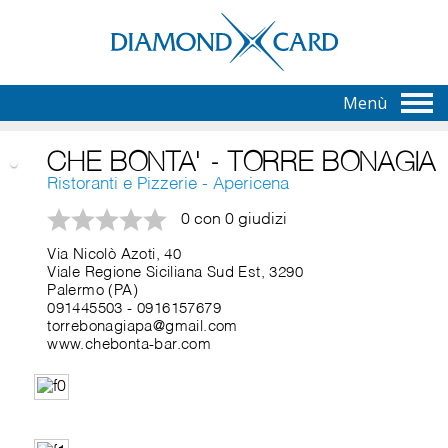
Menù
CHE BONTA' - TORRE BONAGIA
Ristoranti e Pizzerie - Apericena
0 con 0 giudizi
Via Nicolò Azoti, 40
Viale Regione Siciliana Sud Est, 3290
Palermo (PA)
091445503
-
0916157679
torrebonagiapa@gmail.com
www.chebonta-bar.com