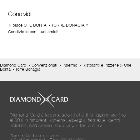
Condividi
Ti piace CHE BONTA' - TORRE BONAGIA ?
Condividilo con i tuoi amici!
Diamond Card
>
Convenzionati
>
Palermo
>
Ristoranti e Pizzerie
>
Che
Bonta' - Torre Bonagia
Diamond Card è la carta sconti che ti fa risparmiare fino
al 50% in ristoranti, cinema, alberghi, farmacie, centri
estetica, carburante, shopping e tanto altro!
Diamond Card è un marchio di