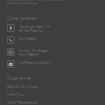
Vi.Card Evolution s.r.l. - P.IVA: 07287220821
Informativa sulla Privacy
Come contattarci
Via Nicolò Gallo, 14
90139 Palermo
091309853
Servizio Whatsapp
3441488344
info@diamondcard.it
Scopri anche
Spendi con il Cuore
Carta Duo
Sicilia Passepartout