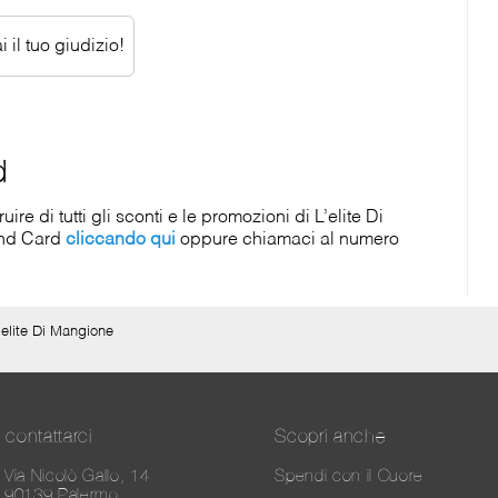
 il tuo giudizio!
d
e di tutti gli sconti e le promozioni di L’elite Di
ond Card
cliccando qui
oppure chiamaci al numero
’elite Di Mangione
contattarci
Scopri anche
Via Nicolò Gallo, 14
Spendi con il Cuore
90139 Palermo