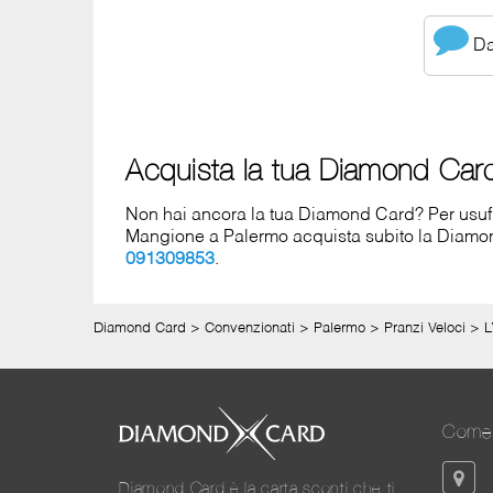
Dai
Acquista la tua Diamond Car
Non hai ancora la tua Diamond Card? Per usufruir
Mangione a Palermo acquista subito la Diam
091309853
.
Diamond Card
>
Convenzionati
>
Palermo
>
Pranzi Veloci
>
L
Come 
Diamond Card è la carta sconti che ti