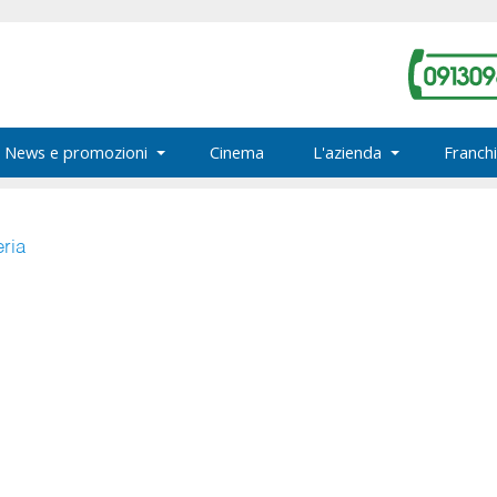
News e promozioni
Cinema
L'azienda
Franchi
eria