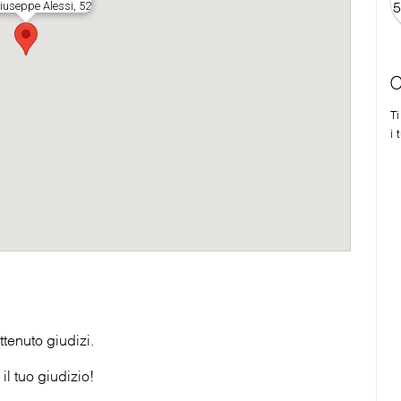
C
T
i 
tenuto giudizi.
il tuo giudizio!