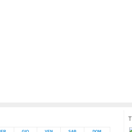
T
MER
GIO
VEN
SAB
DOM