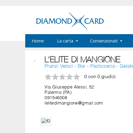
Home
La carta
Convenzionati
L’ELITE DI MANGIONE
Pranzi Veloci - Bar - Pasticceria - Gelat
0 con 0 giudizi
Via Giuseppe Alessi, 52
Palermo (PA)
091546008
lelitedimangione@gmail.com