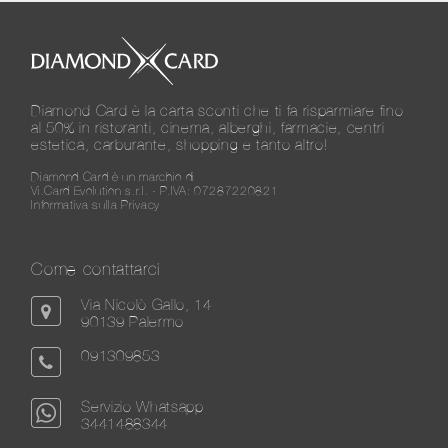
Diamond Card è la carta sconti che ti fa risparmiare fino
al 50% in ristoranti, cinema, alberghi, farmacie, centri
estetica, carburante, shopping e tanto altro!
Diamond Card è un marchio di
Vi.Card Evolution s.r.l. - P.IVA: 07287220821
Informativa sulla Privacy
Come contattarci
Via Nicolò Gallo, 14
90139 Palermo
091309853
Servizio Whatsapp
3441488344