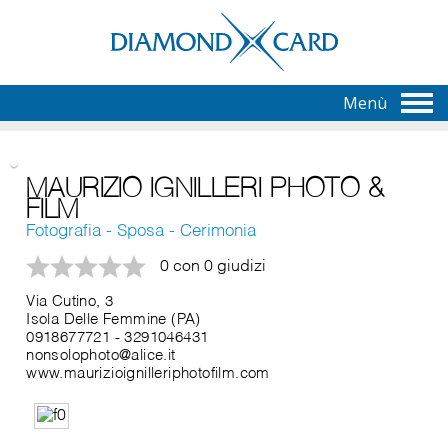
Menù
MAURIZIO IGNILLERI PHOTO &
FILM
Fotografia - Sposa - Cerimonia
0 con 0 giudizi
Via Cutino, 3
Isola Delle Femmine (PA)
0918677721
-
3291046431
nonsolophoto@alice.it
www.maurizioignilleriphotofilm.com