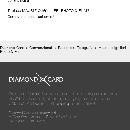
Condividi
Ti piace MAURIZIO IGNILLERI PHOTO & FILM?
Condividilo con i tuoi amici!
Diamond Card
>
Convenzionati
>
Palermo
>
Fotografia
>
Maurizio Ignilleri
Photo & Film
Diamond Card è la carta sconti che ti fa risparmiare fino
al 50% in ristoranti, cinema, alberghi, farmacie, centri
estetica, carburante, shopping e tanto altro!
Diamond Card è un marchio di
Vi.Card Evolution s.r.l. - P.IVA: 07287220821
Informativa sulla Privacy