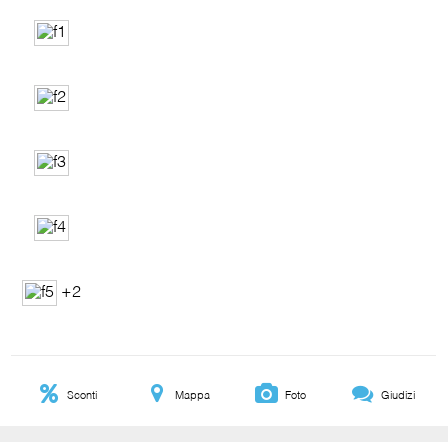
+2
Sconti
Mappa
Foto
Giudizi