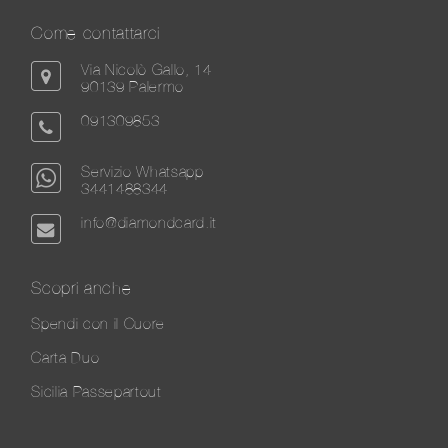
Come contattarci
Via Nicolò Gallo, 14
90139 Palermo
091309853
Servizio Whatsapp
3441488344
info@diamondcard.it
Scopri anche
Spendi con il Cuore
Carta Duo
Sicilia Passepartout