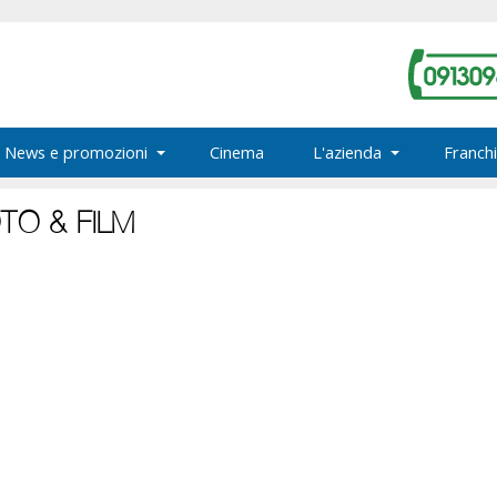
News e promozioni
Cinema
L'azienda
Franchi
OTO & FILM