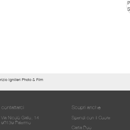
izio Ignilleri Photo & Film
contattarci
Scopri anche
Via Nicolò Gallo, 14
Spendi con il Cuore
90139 Palermo
Carta Duo