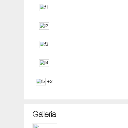
+2
Galleria