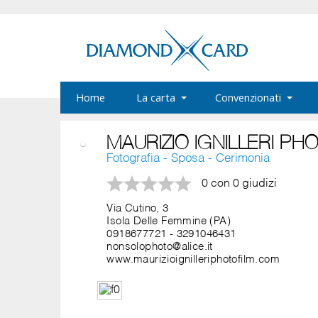
Home
La carta
Convenzionati
MAURIZIO IGNILLERI PH
Fotografia - Sposa - Cerimonia
0 con 0 giudizi
Via Cutino, 3
Isola Delle Femmine (PA)
0918677721
-
3291046431
nonsolophoto@alice.it
www.maurizioignilleriphotofilm.com