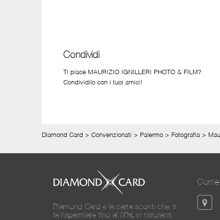
Condividi
Ti piace MAURIZIO IGNILLERI PHOTO & FILM?
Condividilo con i tuoi amici!
Diamond Card
>
Convenzionati
>
Palermo
>
Fotografia
>
Maur
Come 
Diamond Card è la carta sconti che ti
fa risparmiare fino al 50% in ristoranti,