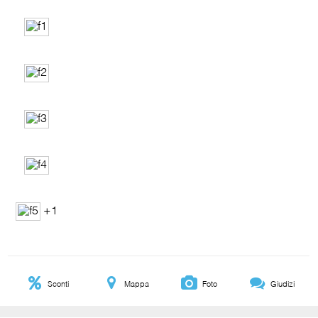
+1
Sconti
Mappa
Foto
Giudizi