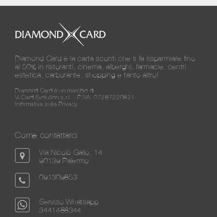
Diamond Card è la carta sconti che ti fa risparmiare fino
al 50% in ristoranti, cinema, alberghi, farmacie, centri
estetica, carburante, shopping e tanto altro!
Diamond Card è un marchio di
Vi.Card Evolution s.r.l. - P.IVA: 07287220821
Informativa sulla Privacy
Come contattarci
Via Nicolò Gallo, 14
90139 Palermo
091309853
Servizio Whatsapp
3441488344