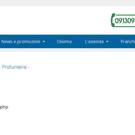
News e promozioni
Cinema
L'azienda
Franchi
- Profumerie -
.php