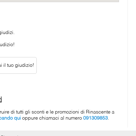
iudizi.
udizio!
 il tuo giudizio!
d
re di tutti gli sconti e le promozioni di Rinascente a
ccando qui
oppure chiamaci al numero
091309853
.