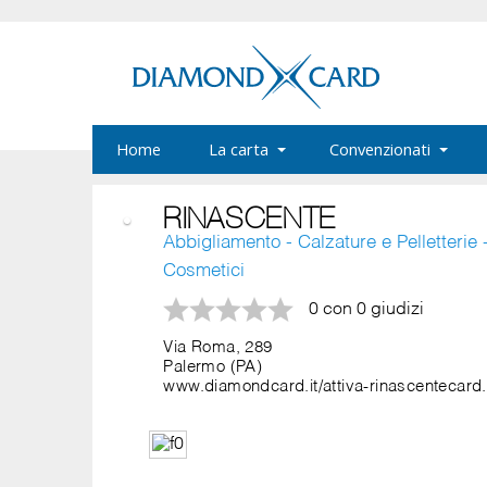
Home
La carta
Convenzionati
RINASCENTE
Abbigliamento - Calzature e Pelletterie 
Cosmetici
0 con 0 giudizi
Via Roma, 289
Palermo (PA)
www.diamondcard.it/attiva-rinascentecard