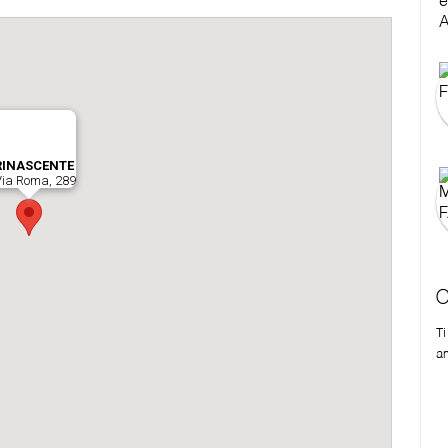
C
T
a