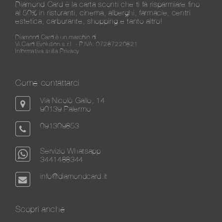
Diamond Card è la carta sconti che ti fa risparmiare fino
al 50% in ristoranti, cinema, alberghi, farmacie, centri
estetica, carburante, shopping e tanto altro!
Diamond Card è un marchio di
Vi.Card Evolution s.r.l. - P.IVA: 07287220821
Informativa sulla Privacy
Come contattarci
Via Nicolò Gallo, 14
90139 Palermo
091309853
Servizio Whatsapp
3441488344
info@diamondcard.it
Scopri anche