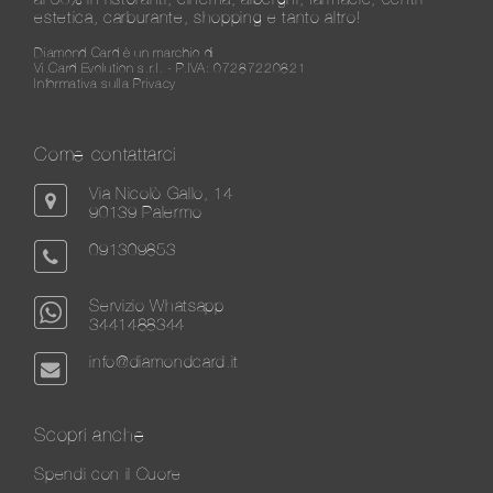
estetica, carburante, shopping e tanto altro!
Diamond Card è un marchio di
Vi.Card Evolution s.r.l. - P.IVA: 07287220821
Informativa sulla Privacy
Come contattarci
Via Nicolò Gallo, 14
90139 Palermo
091309853
Servizio Whatsapp
3441488344
info@diamondcard.it
Scopri anche
Spendi con il Cuore