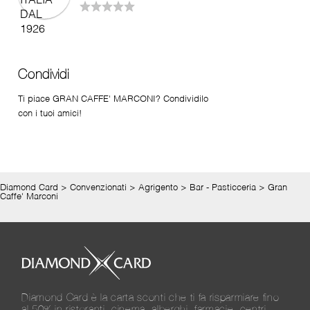
Condividi
Ti piace GRAN CAFFE' MARCONI? Condividilo
con i tuoi amici!
Diamond Card
>
Convenzionati
>
Agrigento
>
Bar - Pasticceria
>
Gran
Caffe' Marconi
Diamond Card è la carta sconti che ti fa risparmiare fino
al 50% in ristoranti, cinema, alberghi, farmacie, centri