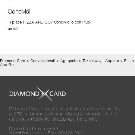
Condividi
Ti piace PIZZA AND GO? Condividilo con i tuoi
amici!
Diamond Card
>
Convenzionati
>
Agrigento
>
Take Away - Asporto
>
Pizza
And Go
Diamond Card è la carta sconti che ti fa risparmiare fino
al 50% in ristoranti, cinema, alberghi, farmacie, centri
estetica, carburante, shopping e tanto altro!
Diamond Card è un marchio di
Vi.Card Evolution s.r.l. - P.IVA: 07287220821