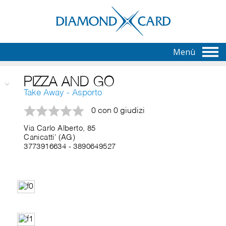
Menù
PIZZA AND GO
Take Away - Asporto
0 con 0 giudizi
Via Carlo Alberto, 85
Canicatti' (AG)
3773916634
-
3890649527