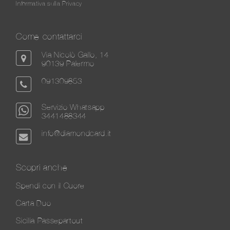
Informativa sulla Privacy
Come contattarci
Via Nicolò Gallo, 14
90139 Palermo
091309853
Servizio Whatsapp
3441488344
info@diamondcard.it
Scopri anche
Spendi con il Cuore
Carta Duo
Sicilia Passepartout