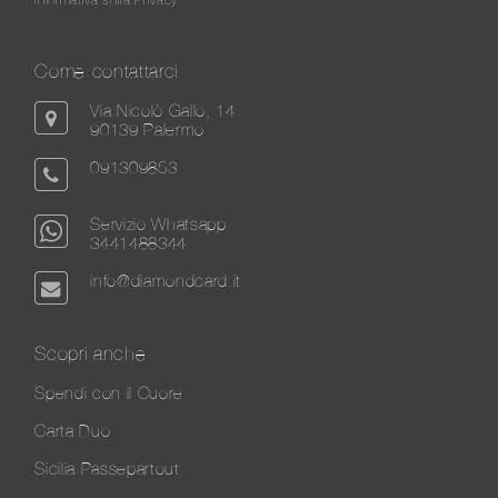
Come contattarci
Via Nicolò Gallo, 14
90139 Palermo
091309853
Servizio Whatsapp
3441488344
info@diamondcard.it
Scopri anche
Spendi con il Cuore
Carta Duo
Sicilia Passepartout