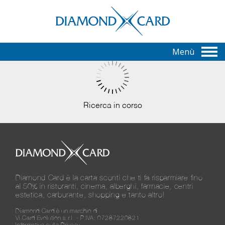
Menù
Ricerca in corso
Diamond Card è la carta sconti che ti fa risparmiare fino
al 50% in ristoranti, cinema, alberghi, farmacie, centri
estetica, carburante, shopping e tanto altro!
Diamond Card è un marchio di
Vi.Card Evolution s.r.l. - P.IVA: 07287220821
Informativa sulla Privacy