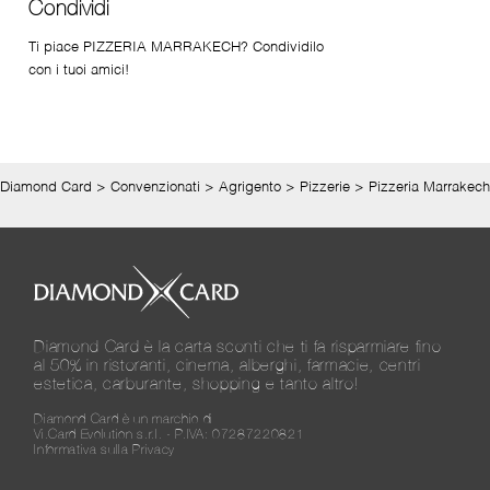
Condividi
Ti piace PIZZERIA MARRAKECH? Condividilo
con i tuoi amici!
Diamond Card
>
Convenzionati
>
Agrigento
>
Pizzerie
>
Pizzeria Marrakech
Diamond Card è la carta sconti che ti fa risparmiare fino
al 50% in ristoranti, cinema, alberghi, farmacie, centri
estetica, carburante, shopping e tanto altro!
Diamond Card è un marchio di
Vi.Card Evolution s.r.l. - P.IVA: 07287220821
Informativa sulla Privacy