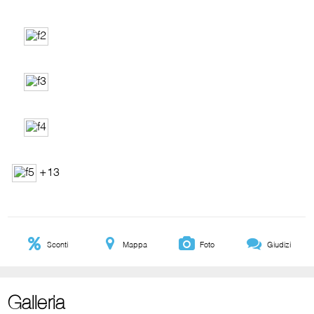
+13
Sconti
Mappa
Foto
Giudizi
Galleria