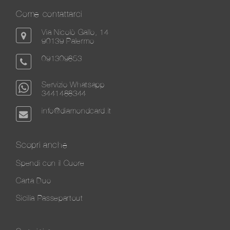
Come contattarci
Via Nicolò Gallo, 14
90139 Palermo
091309853
Servizio Whatsapp
3441488344
info@diamondcard.it
Scopri anche
Spendi con il Cuore
Carta Duo
Sicilia Passepartout