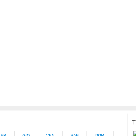
T
MER
GIO
VEN
SAB
DOM