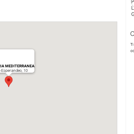
C
T
co