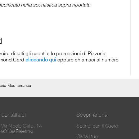
cificato nella scontistica sopra riportata.
d
e di tutti gli sconti e le promozioni di Pizzeria
iamond Card
cliccando qui
oppure chiamaci al numero
eria Mediterranea
contattarci
Scopri anche
Via Nicolò Gallo, 14
Spendi con il Cuore
90139 Palermo
Carta Duo