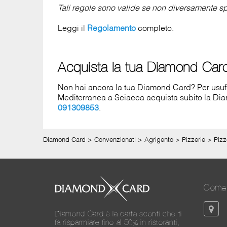
Tali regole sono valide se non diversamente spe
Leggi il
Regolamento
completo.
Acquista la tua Diamond Car
Non hai ancora la tua Diamond Card? Per usufruir
Mediterranea a Sciacca acquista subito la D
091309853
.
Diamond Card
>
Convenzionati
>
Agrigento
>
Pizzerie
>
Pizz
Come 
Diamond Card è la carta sconti che ti
fa risparmiare fino al 50% in ristoranti,