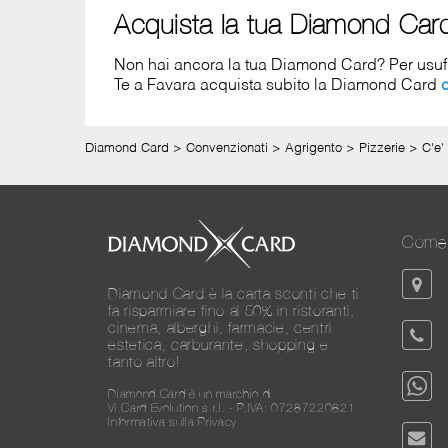
Acquista la tua Diamond Car
Non hai ancora la tua Diamond Card? Per usufrui
Te a Favara acquista subito la Diamond Card
Diamond Card
>
Convenzionati
>
Agrigento
>
Pizzerie
>
C'e'
Come 
Diamond Card è la carta sconti che ti
fa risparmiare fino al 50% in ristoranti,
cinema, alberghi, farmacie, centri
estetica, carburante, shopping e
tanto altro!
Diamond Card è un marchio di
Vi.Card Evolution s.r.l. - P.IVA: 07287220821
Informativa sulla Privacy