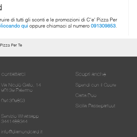
d
re di tutti gli sconti e le promozioni di C'e' Pizza Per
cliccando qui
oppure chiamaci al numero
091309853
.
 Pizza Per Te
contattarci
Scopri anche
Via Nicolò Gallo, 14
Spendi con il Cuore
90139 Palermo
Carta Duo
091309853
Sicilia Passepartout
Servizio Whatsapp
3441488344
info@diamondcard.it