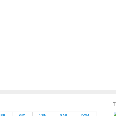
T
MER
GIO
VEN
SAB
DOM