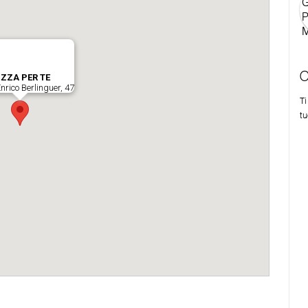
C
T
tu