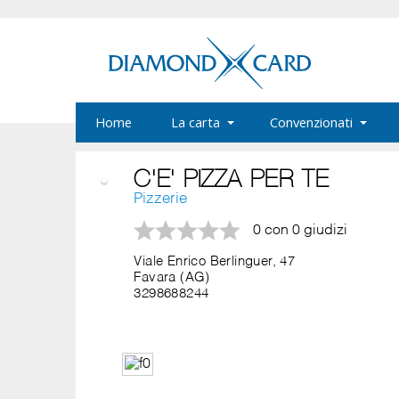
Home
La carta
Convenzionati
C'E' PIZZA PER TE
Pizzerie
0 con 0 giudizi
Viale Enrico Berlinguer, 47
Favara (AG)
3298688244