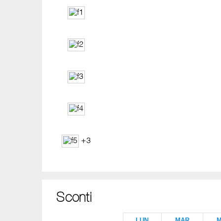
+3
Sconti
LUN
MAR