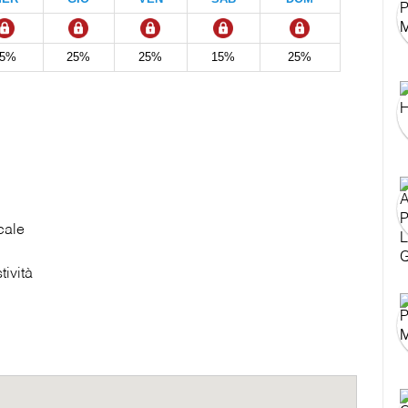
25%
25%
25%
15%
25%
cale
tività