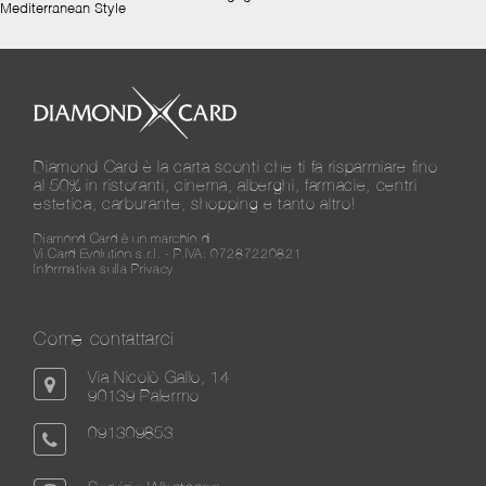
Mediterranean Style
Diamond Card è la carta sconti che ti fa risparmiare fino
al 50% in ristoranti, cinema, alberghi, farmacie, centri
estetica, carburante, shopping e tanto altro!
Diamond Card è un marchio di
Vi.Card Evolution s.r.l. - P.IVA: 07287220821
Informativa sulla Privacy
Come contattarci
Via Nicolò Gallo, 14
90139 Palermo
091309853