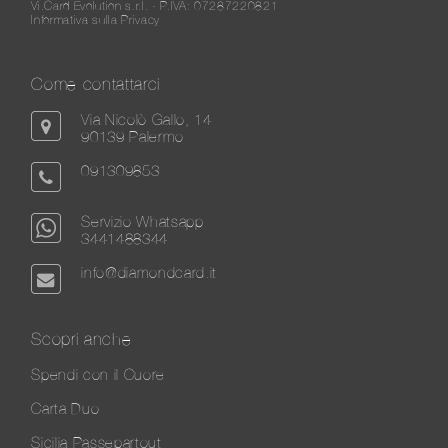
Vi.Card Evolution s.r.l. - P.IVA: 07287220821
Informativa sulla Privacy
Come contattarci
Via Nicolò Gallo, 14
90139 Palermo
091309853
Servizio Whatsapp
3441488344
info@diamondcard.it
Scopri anche
Spendi con il Cuore
Carta Duo
Sicilia Passepartout