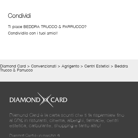
Condividi
Ti piace BEDDRA TRUCCO & PARRUCCO?
Condividilo con i tuoi amici!
Diamond Card
>
Convenzionati
>
Agrigento
>
Centri Estetici
>
Beddra
Trucco & Parrucco
Diamond Card è la carta sconti che ti fa risparmiare fino
al 50% in ristoranti, cinema, alberghi, farmacie, centri
estetica, carburante, shopping e tanto altro!
Diamond Card è un marchio di