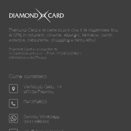
Diamond Card è la carta sconti che ti fa risparmiare fino
al 50% in ristoranti, cinema, alberghi, farmacie, centri
estetica, carburante, shopping e tanto altro!
Diamond Card è un marchio di
Vi.Card Evolution s.r.l. - P.IVA: 07287220821
Informativa sulla Privacy
Come contattarci
Via Nicolò Gallo, 14
90139 Palermo
091309853
Servizio Whatsapp
3441488344