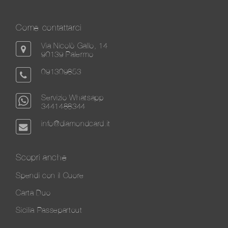
Come contattarci
Via Nicolò Gallo, 14
90139 Palermo
091309853
Servizio Whatsapp
3441488344
info@diamondcard.it
Scopri anche
Spendi con il Cuore
Carta Duo
Sicilia Passepartout