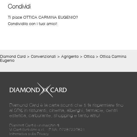
Condividi
Ti piace OTTICA CARMINA EUGENIO?
Condividilo con i tuoi amici!
Diamond Card
>
Convenzionati
>
Agrigento
>
Ottica
>
Ottica Carmina
Eugenio
Diamond Card è la carta sconti che ti fa risparmiare fino
al 50% in ristoranti, cinema, alberghi, farmacie, centri
estetica, carburante, shopping e tanto altro!
Diamond Card è un marchio di
Vi.Card Evolution s.r.l. - P.IVA: 07287220821
Informativa sulla Privacy