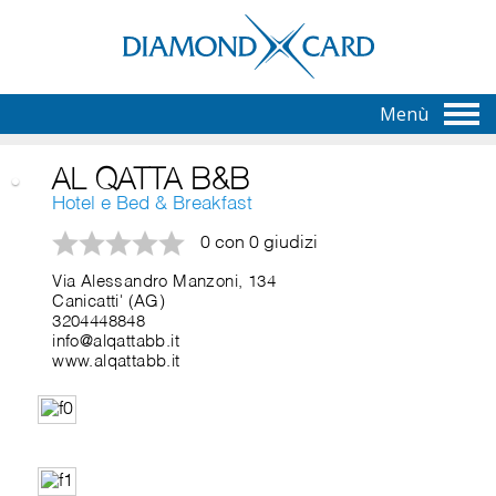
Menù
AL QATTA B&B
Hotel e Bed & Breakfast
0 con 0 giudizi
Via Alessandro Manzoni, 134
Canicatti' (AG)
3204448848
info@alqattabb.it
www.alqattabb.it