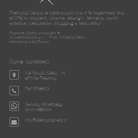
Diamond Card è la carta sconti che ti fa risparmiare fino
al 50% in ristoranti, cinema, alberghi, farmacie, centri
estetica, carburante, shopping e tanto altro!
Diamond Card è un marchio di
Vi.Card Evolution s.r.l. - P.IVA: 07287220821
Informativa sulla Privacy
Come contattarci
Via Nicolò Gallo, 14
90139 Palermo
091309853
Servizio Whatsapp
3441488344
info@diamondcard.it