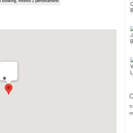
o Booking, minimo 2 pernottamenti
C
T
co