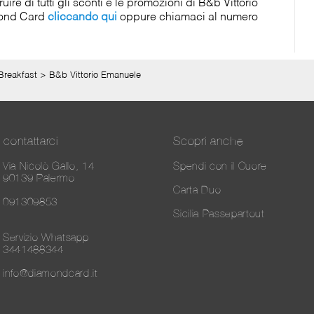
e di tutti gli sconti e le promozioni di B&b Vittorio
amond Card
cliccando qui
oppure chiamaci al numero
Breakfast
>
B&b Vittorio Emanuele
contattarci
Scopri anche
Via Nicolò Gallo, 14
Spendi con il Cuore
90139 Palermo
Carta Duo
091309853
Sicilia Passepartout
Servizio Whatsapp
3441488344
info@diamondcard.it