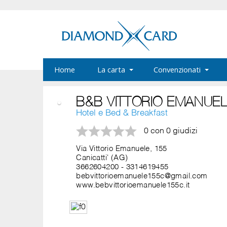
Home
La carta
Convenzionati
B&B VITTORIO EMANUE
Hotel e Bed & Breakfast
0 con 0 giudizi
Via Vittorio Emanuele, 155
Canicatti' (AG)
3662604200
-
3314619455
bebvittorioemanuele155c@gmail.com
www.bebvittorioemanuele155c.it