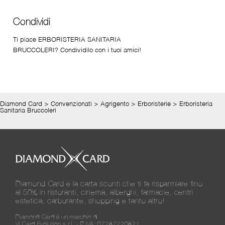
Condividi
Ti piace ERBORISTERIA SANITARIA
BRUCCOLERI? Condividilo con i tuoi amici!
Diamond Card
>
Convenzionati
>
Agrigento
>
Erboristerie
>
Erboristeria
Sanitaria Bruccoleri
Diamond Card è la carta sconti che ti fa risparmiare fino
al 50% in ristoranti, cinema, alberghi, farmacie, centri
estetica, carburante, shopping e tanto altro!
Diamond Card è un marchio di
Vi.Card Evolution s.r.l. - P.IVA: 07287220821