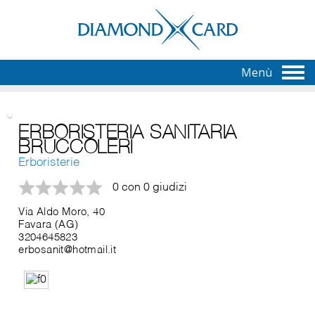
Menù
ERBORISTERIA SANITARIA
BRUCCOLERI
Erboristerie
0 con 0 giudizi
Via Aldo Moro, 40
Favara (AG)
3204645823
erbosanit@hotmail.it