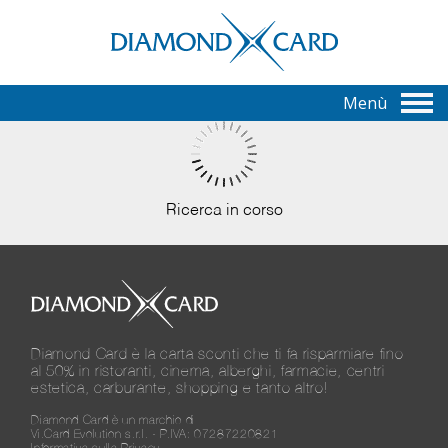
Menù
Ricerca in corso
Diamond Card è la carta sconti che ti fa risparmiare fino
al 50% in ristoranti, cinema, alberghi, farmacie, centri
estetica, carburante, shopping e tanto altro!
Diamond Card è un marchio di
Vi.Card Evolution s.r.l. - P.IVA: 07287220821
Informativa sulla Privacy