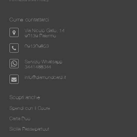
Come contattarci
Via Nicolò Gallo, 14
90139 Palermo
091309853
Servizio Whatsapp
3441488344
info@diamondcard.it
Scopri anche
Spendi con il Cuore
Carta Duo
Sicilia Passepartout